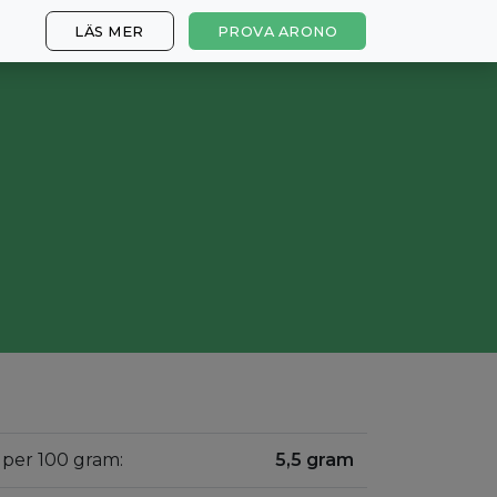
LÄS MER
PROVA ARONO
to per 100 gram:
5,5 gram