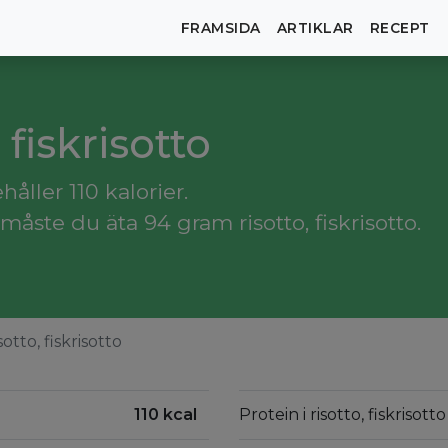
FRAMSIDA
ARTIKLAR
RECEPT
, fiskrisotto
håller 110 kalorier.
åste du äta 94 gram risotto, fiskrisotto.
sotto, fiskrisotto
110 kcal
Protein i risotto, fiskrisot