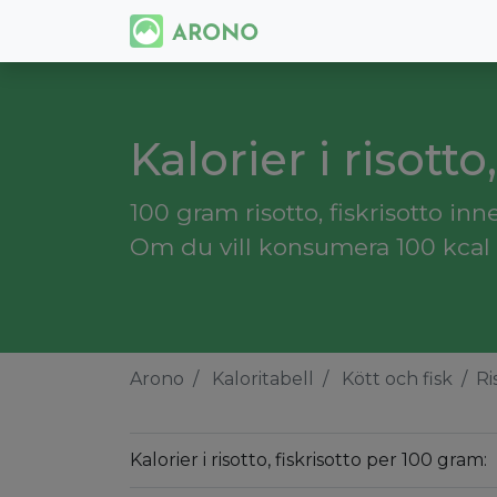
Kalorier i risotto
100 gram risotto, fiskrisotto inne
Om du vill konsumera 100 kcal m
Arono
Kaloritabell
Kött och fisk
Ri
Kalorier i risotto, fiskrisotto per 100 gram: