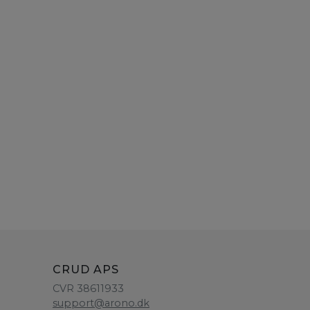
CRUD APS
CVR 38611933
support@arono.dk