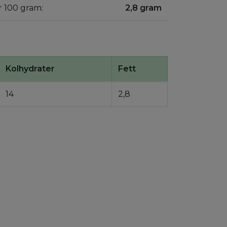
er 100 gram:
2,8 gram
Kolhydrater
Fett
14
2,8