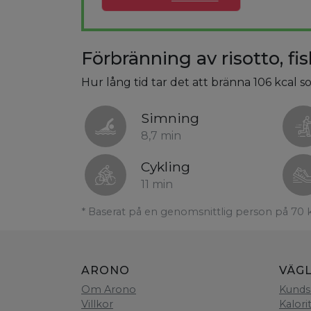
Förbränning av risotto, fis
Hur lång tid tar det att bränna 106 kcal som
Simning
8,7 min
Cykling
11 min
* Baserat på en genomsnittlig person på 70 
ARONO
VÄG
Om Arono
Kunds
Villkor
Kalori