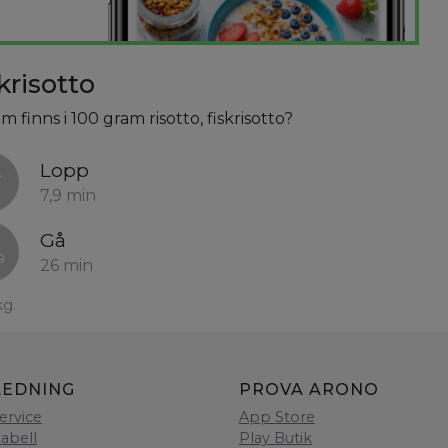
krisotto
 finns i 100 gram risotto, fiskrisotto?
Lopp
7,9 min
Gå
26 min
kg.
LEDNING
PROVA ARONO
ervice
App Store
tabell
Play Butik