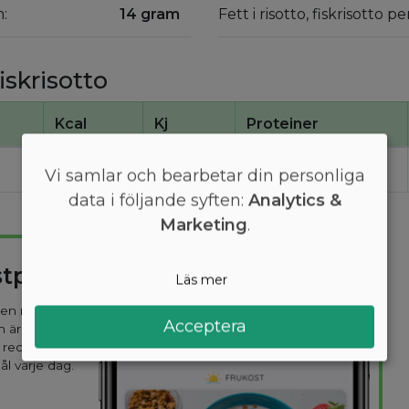
m:
14 gram
Fett i risotto, fiskrisotto p
iskrisotto
Kcal
Kj
Proteiner
110
440
5,5
Vi samlar och bearbetar din personliga
data i följande syften:
Analytics &
Marketing
.
stplan
Läs mer
 den mest
Acceptera
n är
 recept
ål varje dag.