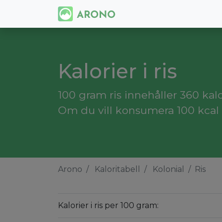
Kalorier i ris
100 gram ris innehåller 360 kalo
Om du vill konsumera 100 kcal 
Arono
Kaloritabell
Kolonial
Ris
Kalorier i ris per 100 gram: