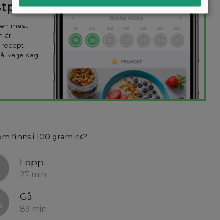
stplan
 den mest
n är
 recept
ål varje dag.
om finns i 100 gram ris?
Lopp
27 min
Gå
89 min