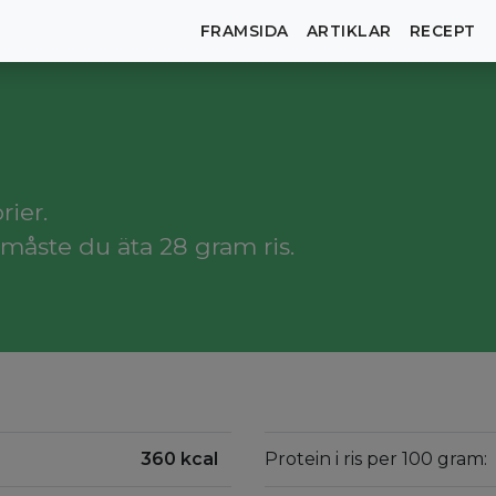
FRAMSIDA
ARTIKLAR
RECEPT
rier.
måste du äta 28 gram ris.
360 kcal
Protein i ris per 100 gram: