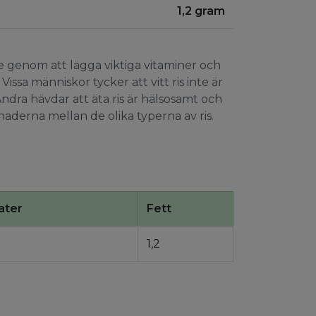
1,2 gram
rde genom att lägga viktiga vitaminer och
issa människor tycker att vitt ris inte är
ndra hävdar att äta ris är hälsosamt och
llnaderna mellan de olika typerna av ris.
ater
Fett
1,2