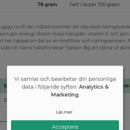
78 gram
Fett i ris per 100 gram:
s. Lägga ris till din måltid kommer att öka dess näringsvä
 som ger energi, liksom stora mängder vitamin E och järn. V
et har tappat en del av sin kostfiber och näringsämnen. A
uide till risens hälsofördelar hjälper dig att räkna ut ski
Vi samlar och bearbetar din personliga
Kj
Proteiner
Kolhydr
data i följande syften:
Analytics &
Marketing
.
1500
8,4
78
Läs mer
Acceptera