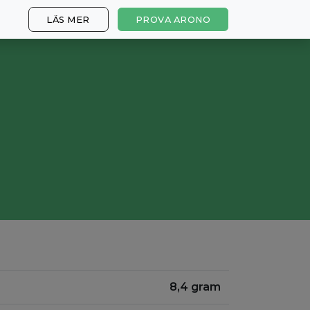
LÄS MER
PROVA ARONO
8,4 gram