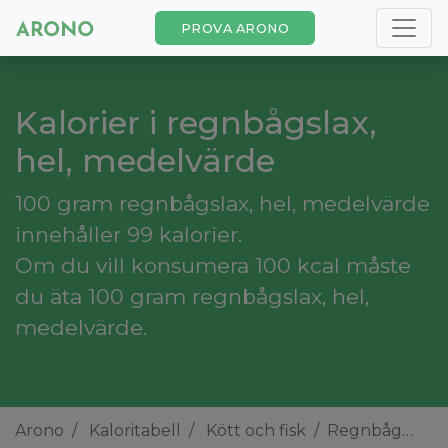
PROVA ARONO
Kalorier i regnbågslax,
hel, medelvärde
100 gram regnbågslax, hel, medelvärde
innehåller 99 kalorier.
Om du vill konsumera 100 kcal måste
du äta 100 gram regnbågslax, hel,
medelvärde.
Arono
Kaloritabell
Kött och fisk
Regnbågslax, hel, medelvärde