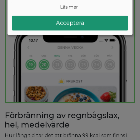
kalorimål varje dag.
Läs mer
PROVA
GRATIS
Acceptera
Förbränning av regnbågslax,
hel, medelvärde
Hur lång tid tar det att bränna 99 kcal som finns i