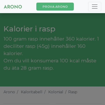
PROVA ARONO
Kalorier i rasp
100 gram rasp innehåller 360 kalorier. 1
deciliter rasp (45g) innehåller 160
kalorier.
Om du vill konsumera 100 kcal måste
du äta 28 gram rasp.
Arono
Kaloritabell
Kolonial
Rasp