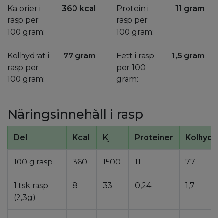
Kalorier i
360 kcal
Protein i
11 gram
rasp per
rasp per
100 gram:
100 gram:
Kolhydrat i
77 gram
Fett i rasp
1,5 gram
rasp per
per 100
100 gram:
gram:
Näringsinnehåll i rasp
Del
Kcal
Kj
Proteiner
Kolhydr
100 g rasp
360
1500
11
77
1 tsk rasp
8
33
0,24
1,7
(2,3g)