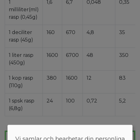
1
1,6
6,7
0,048
0,35
milliliter(ml)
rasp (0,45g)
1 deciliter
160
670
4,8
35
rasp (45g)
1 liter rasp
1600
6700
48
350
(450g)
1 kop rasp
380
1600
12
83
(110g)
1 spsk rasp
24
100
0,72
5,2
(6,8g)
GÅ NER I VIKT LÄTT
Vi samlar och bearbetar din personliga