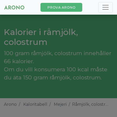
PROVA ARONO
Kalorier i råmjölk,
colostrum
100 gram råmjölk, colostrum innehåller
66 kalorier.
Om du vill konsumera 100 kcal måste
du äta 150 gram råmjölk, colostrum.
Arono
Kaloritabell
Mejeri
Råmjölk, colostrum