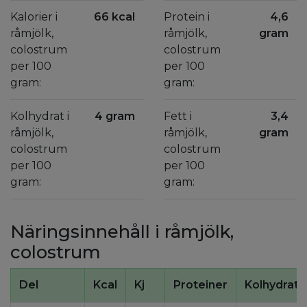
Kalorier i
66 kcal
Protein i
4,6
råmjölk,
råmjölk,
gram
colostrum
colostrum
per 100
per 100
gram:
gram:
Kolhydrat i
4 gram
Fett i
3,4
råmjölk,
råmjölk,
gram
colostrum
colostrum
per 100
per 100
gram:
gram:
Näringsinnehåll i råmjölk,
colostrum
Del
Kcal
Kj
Proteiner
Kolhydrate