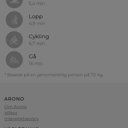
5,4 min
Lopp
4,9 min
Cykling
6,7 min
Gå
16 min
* Baserat på en genomsnittlig person på 70 kg.
ARONO
Om Arono
Villkor
Integritetspolicy