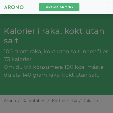
PROVA ARONO
Kalorier i räka, kokt utan
salt
100 gram räka, kokt utan salt innehåller
73 kalorier.
Om du vill konsumera 100 kcal måste
du äta 140 gram räka, kokt utan salt.
Arono
Kaloritabell
Kött och fisk
Räka, kokt utan salt