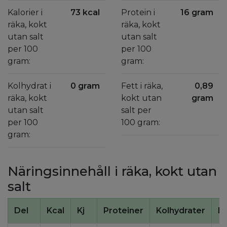
Kalorier i
73 kcal
Protein i
16 gram
räka, kokt
räka, kokt
utan salt
utan salt
per 100
per 100
gram:
gram:
Kolhydrat i
0 gram
Fett i räka,
0,89
räka, kokt
kokt utan
gram
utan salt
salt per
per 100
100 gram:
gram:
Näringsinnehåll i räka, kokt utan
salt
Del
Kcal
Kj
Proteiner
Kolhydrater
Fe