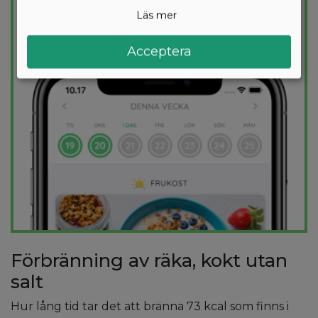
kalorimål varje dag.
Läs mer
PROVA
GRATIS
Acceptera
Förbränning av räka, kokt utan
salt
Hur lång tid tar det att bränna 73 kcal som finns i