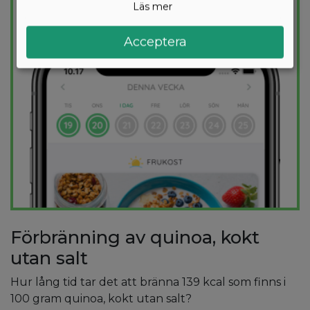
Läs mer
PROVA
GRATIS
Acceptera
Förbränning av quinoa, kokt
utan salt
Hur lång tid tar det att bränna 139 kcal som finns i
100 gram quinoa, kokt utan salt?