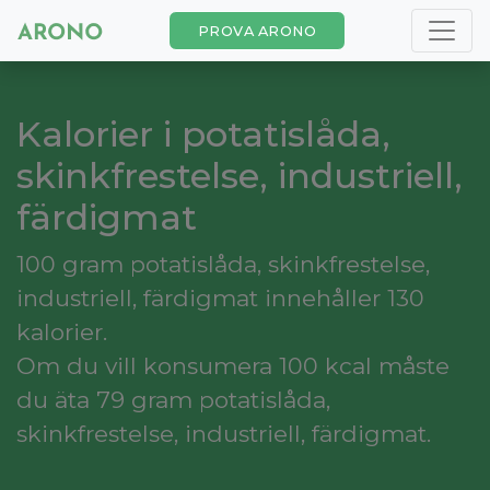
PROVA ARONO
Kalorier i potatislåda,
skinkfrestelse, industriell,
färdigmat
100 gram potatislåda, skinkfrestelse,
industriell, färdigmat innehåller 130
kalorier.
Om du vill konsumera 100 kcal måste
du äta 79 gram potatislåda,
skinkfrestelse, industriell, färdigmat.