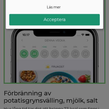
kalorimål varje dag.
Läs mer
PROVA
GRATIS
Acceptera
Förbränning av
potatisgrynsvälling, mjölk, salt
Hur lång tid tar det att bränna 73 kcal som finns i