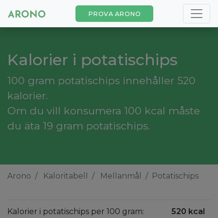
PROVA ARONO
Kalorier i potatischips
100 gram potatischips innehåller 520
kalorier.
Om du vill konsumera 100 kcal måste
du äta 19 gram potatischips.
Arono
Kaloritabell
Mellanmål
Potatischips
Kalorier i potatischips per 100 gram:
520 kcal