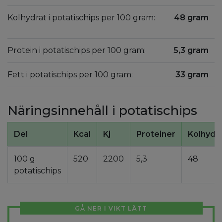
Kolhydrat i potatischips per 100 gram:
48 gram
Protein i potatischips per 100 gram:
5,3 gram
Fett i potatischips per 100 gram:
33 gram
Näringsinnehåll i potatischips
Del
Kcal
Kj
Proteiner
Kolhydr
100 g
520
2200
5,3
48
potatischips
GÅ NER I VIKT LÄTT