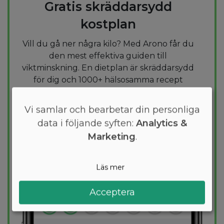
Gratis skräddarsydd
kostplan
Vill du gå ner några kilo? Med Arono får du
den mest effektiva guiden till
viktminskning. En dietplan är skräddarsydd
för dig och 1000+ hälsosamma recept
säkerställer att du håller dig inom ditt
kalorimål varje dag.
Vi samlar och bearbetar din personliga
data i följande syften:
Analytics &
PROVA
GRATIS
Marketing
.
Läs mer
Acceptera