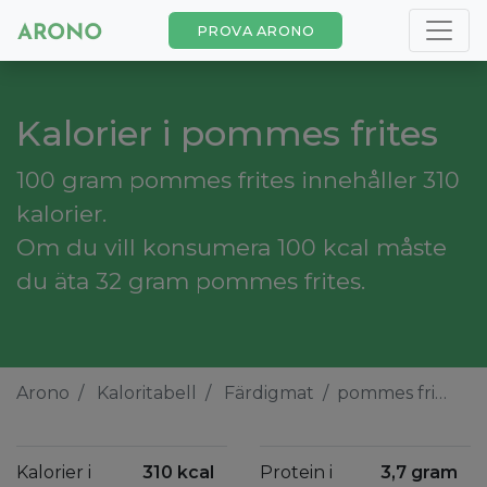
PROVA ARONO
Kalorier i pommes frites
100 gram pommes frites innehåller 310
kalorier.
Om du vill konsumera 100 kcal måste
du äta 32 gram pommes frites.
Arono
Kaloritabell
Färdigmat
pommes frites
Kalorier i
310 kcal
Protein i
3,7 gram