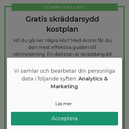
GÅ NER I VIKT LÄTT
Gratis skräddarsydd
kostplan
Vill du gå ner några kilo? Med Arono får du
den mest effektiva guiden till
viktminskning. En dietplan är skräddarsydd
för dig och 1000+ hälsosamma recept
säkerställer att du håller dig inom ditt
Vi samlar och bearbetar din personliga
kalorimål varje dag.
data i följande syften:
Analytics &
Marketing
.
PROVA
GRATIS
Läs mer
Acceptera