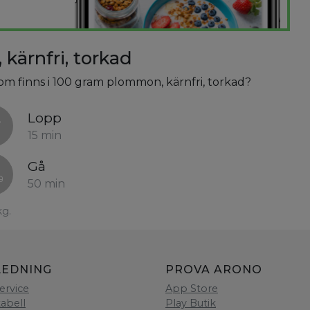
kärnfri, torkad
som finns i 100 gram plommon, kärnfri, torkad?
Lopp
15 min
Gå
50 min
kg.
LEDNING
PROVA ARONO
ervice
App Store
tabell
Play Butik