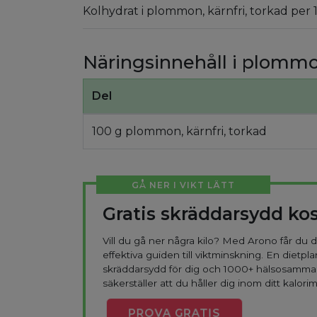
Kolhydrat i plommon, kärnfri, torkad per 
Näringsinnehåll i plommon
Del
100 g plommon, kärnfri, torkad
GÅ NER I VIKT LÄTT
Gratis skräddarsydd ko
Vill du gå ner några kilo? Med Arono får du
effektiva guiden till viktminskning. En dietpla
skräddarsydd för dig och 1000+ hälsosamma
säkerställer att du håller dig inom ditt kalorim
PROVA
GRATIS