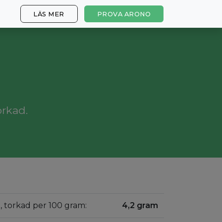
LÄS MER
PROVA ARONO
orkad.
, torkad per 100 gram:
4,2 gram