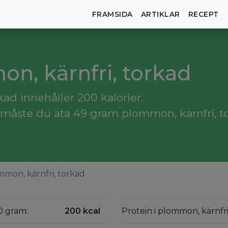
FRAMSIDA
ARTIKLAR
RECEPT
on, kärnfri, torkad
ad innehåller 200 kalorier.
måste du äta 49 gram plommon, kärnfri, t
mon, kärnfri, torkad
0 gram:
200 kcal
Protein i plommon, kärnfri