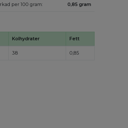
orkad per 100 gram:
0,85 gram
Kolhydrater
Fett
38
0,85