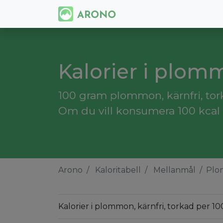
Kalorier i plomm
100 gram plommon, kärnfri, tork
Om du vill konsumera 100 kcal 
Arono
Kaloritabell
Mellanmål
Plom
Kalorier i plommon, kärnfri, torkad per 10