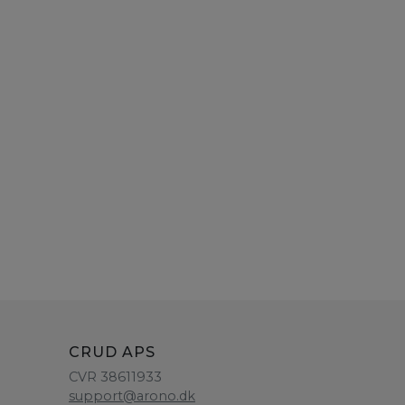
CRUD APS
CVR 38611933
support@arono.dk