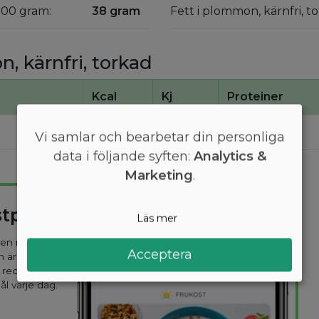
100 gram:
38 gram
Fett i plommon, kärnfri, t
, kärnfri, torkad
Kcal
Kj
Proteiner
200
850
4,2
Vi samlar och bearbetar din personliga
data i följande syften:
Analytics &
Marketing
.
stplan
Läs mer
 den mest
Acceptera
n är
 recept
ål varje dag.