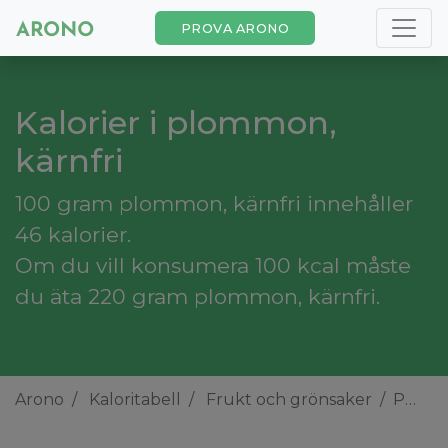
PROVA ARONO
Kalorier i plommon,
kärnfri
100 gram plommon, kärnfri innehåller
46 kalorier.
Om du vill konsumera 100 kcal måste
du äta 220 gram plommon, kärnfri.
Arono
Kaloritabell
Frukt och grönsaker
Plommon, kärnfri