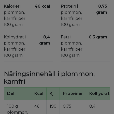
Kalorier i
46 kcal
Protein i
0,75
plommon,
plommon,
gram
kärnfri per
kärnfri per
100 gram:
100 gram:
Kolhydrat i
8,4
Fett i
0,3 gram
plommon,
gram
plommon,
kärnfri per
kärnfri per
100 gram:
100 gram:
Näringsinnehåll i plommon,
kärnfri
Del
Kcal
Kj
Proteiner
Kolhydrater
100 g
46
190
0,75
8,4
plommon,