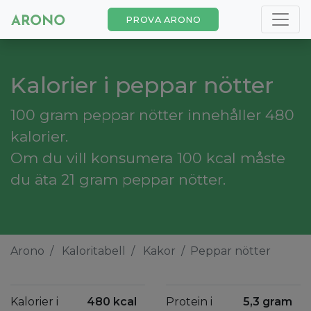
PROVA ARONO
Kalorier i peppar nötter
100 gram peppar nötter innehåller 480
kalorier.
Om du vill konsumera 100 kcal måste
du äta 21 gram peppar nötter.
Arono
Kaloritabell
Kakor
Peppar nötter
Kalorier i
480 kcal
Protein i
5,3 gram