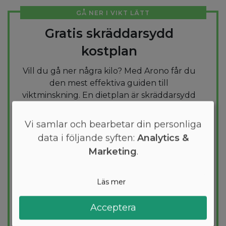
GÅ NER I VIKT LÄTT
Gratis skräddarsydd
kostplan
Vill du gå ner några kilo? Med Arono får du
den mest effektiva guiden till
viktminskning. En dietplan är skräddarsydd
för dig och 1000+ hälsosamma recept
säkerställer att du håller dig inom ditt
Vi samlar och bearbetar din personliga
kalorimål varje dag.
data i följande syften:
Analytics &
Marketing
.
PROVA
GRATIS
Läs mer
Acceptera