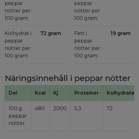
peppar
peppar
nötter per
nötter per
100 gram:
100 gram:
Kolhydrat i
72 gram
Fett i
19 gram
peppar
peppar
nötter per
nötter per
100 gram:
100 gram:
Näringsinnehåll i peppar nötter
Del
Kcal
Kj
Proteiner
Kolhydrater
100 g
480
2000
5,3
72
peppar
nötter