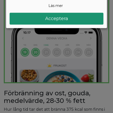
kalorimål varje dag.
Läs mer
PROVA
GRATIS
Acceptera
Förbränning av ost, gouda,
medelvärde, 28-30 % fett
Hur lång tid tar det att bränna 375 kcal som finns i