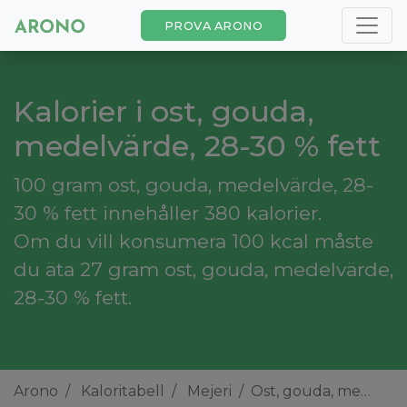
PROVA ARONO
Kalorier i ost, gouda,
medelvärde, 28-30 % fett
100 gram ost, gouda, medelvärde, 28-
30 % fett innehåller 380 kalorier.
Om du vill konsumera 100 kcal måste
du äta 27 gram ost, gouda, medelvärde,
28-30 % fett.
Arono
Kaloritabell
Mejeri
Ost, gouda, medelvärde, 28-30 % fett