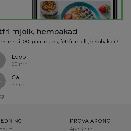
tfri mjölk, hembakad
som finns i 100 gram munk, fettfri mjölk, hembakad?
Lopp
23 min
Gå
77 min
kg.
LEDNING
PROVA ARONO
ervice
App Store