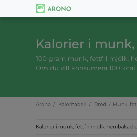
Kalorier i munk,
100 gram munk, fettfri mjölk, h
Om du vill konsumera 100 kcal 
Arono
Kaloritabell
Bröd
Munk, fet
Kalorier i munk, fettfri mjölk, hembakad 