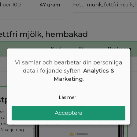
d per 100
47 gram
Fett i munk, fettfri mjöl
ettfri mjölk, hembakad
Kcal
Kj
Proteiner
Vi samlar och bearbetar din personliga
310
1300
7,4
data i följande syften:
Analytics &
Marketing
.
Läs mer
stplan
 den mest
Acceptera
n är
 recept
ål varje dag.