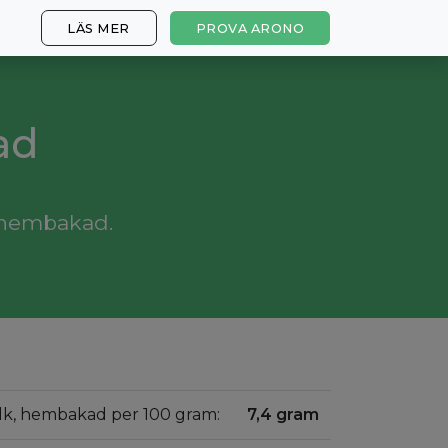
LÄS MER
PROVA ARONO
ad
, hembakad.
jölk, hembakad per 100 gram:
7,4 gram