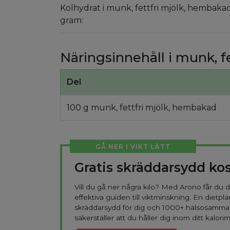
Kolhydrat i munk, fettfri mjölk, hembaka
gram:
Näringsinnehåll i munk, f
Del
100 g munk, fettfri mjölk, hembakad
GÅ NER I VIKT LÄTT
Gratis skräddarsydd ko
Vill du gå ner några kilo? Med Arono får du
effektiva guiden till viktminskning. En dietpla
skräddarsydd för dig och 1000+ hälsosamma
säkerställer att du håller dig inom ditt kalorim