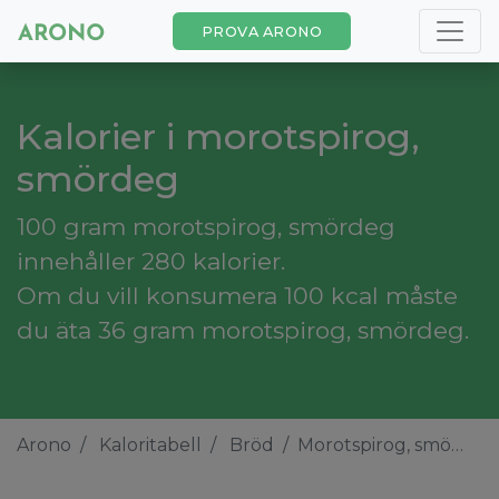
PROVA ARONO
Kalorier i morotspirog,
smördeg
100 gram morotspirog, smördeg
innehåller 280 kalorier.
Om du vill konsumera 100 kcal måste
du äta 36 gram morotspirog, smördeg.
Arono
Kaloritabell
Bröd
Morotspirog, smördeg