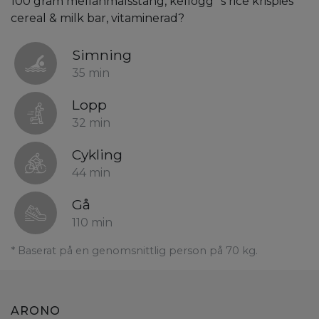
100 gram mellanmålsstång, kellogg´s rice krispies
cereal & milk bar, vitaminerad?
Simning
35 min
Lopp
32 min
Cykling
44 min
Gå
110 min
* Baserat på en genomsnittlig person på 70 kg.
ARONO