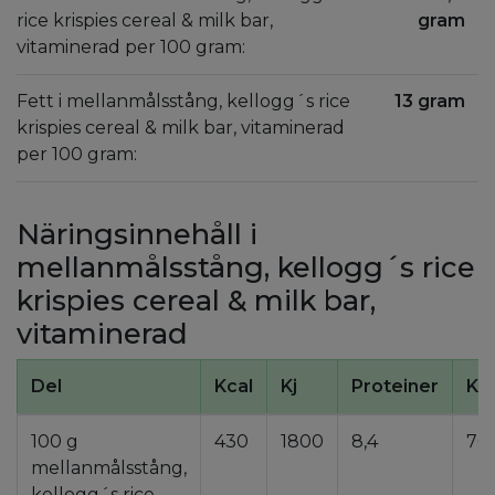
rice krispies cereal & milk bar,
gram
vitaminerad per 100 gram:
Fett i mellanmålsstång, kellogg´s rice
13 gram
krispies cereal & milk bar, vitaminerad
per 100 gram:
Näringsinnehåll i
mellanmålsstång, kellogg´s rice
krispies cereal & milk bar,
vitaminerad
Del
Kcal
Kj
Proteiner
Ko
100 g
430
1800
8,4
70
mellanmålsstång,
kellogg´s rice