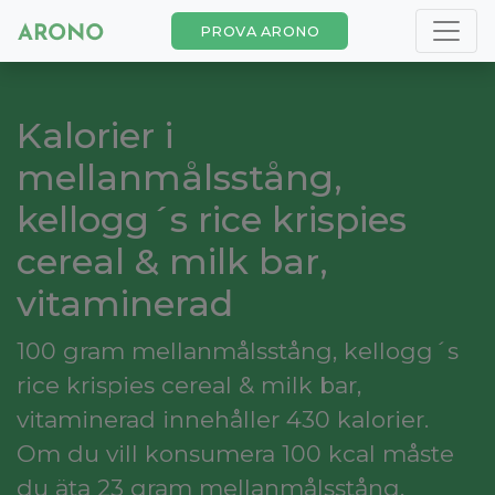
PROVA ARONO
Kalorier i
mellanmålsstång,
kellogg´s rice krispies
cereal & milk bar,
vitaminerad
100 gram mellanmålsstång, kellogg´s
rice krispies cereal & milk bar,
vitaminerad innehåller 430 kalorier.
Om du vill konsumera 100 kcal måste
du äta 23 gram mellanmålsstång,