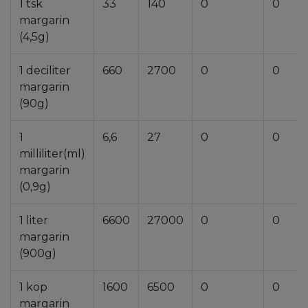
1 tsk
33
140
0
0
margarin
(4,5g)
1 deciliter
660
2700
0
0
margarin
(90g)
1
6,6
27
0
0
milliliter(ml)
margarin
(0,9g)
1 liter
6600
27000
0
0
margarin
(900g)
1 kop
1600
6500
0
0
margarin