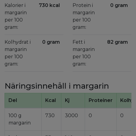
Kalorier i
730 kcal
Protein i
0 gram
margarin
margarin
per 100
per 100
gram:
gram:
Kolhydrat i
0 gram
Fett i
82 gram
margarin
margarin
per 100
per 100
gram:
gram:
Näringsinnehåll i margarin
Del
Kcal
Kj
Proteiner
Kolhy
100 g
730
3000
0
0
margarin