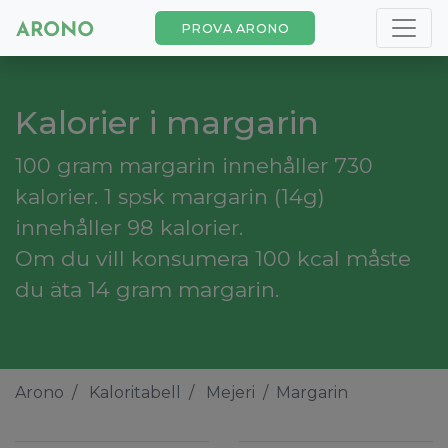
PROVA ARONO
Kalorier i margarin
100 gram margarin innehåller 730
kalorier. 1 spsk margarin (14g)
innehåller 98 kalorier.
Om du vill konsumera 100 kcal måste
du äta 14 gram margarin.
Arono
Kaloritabell
Mejeri
Margarin