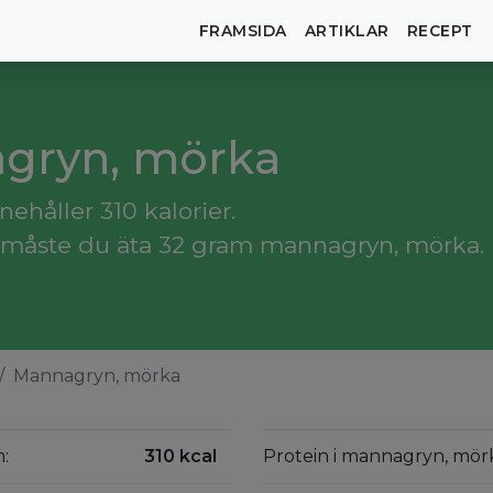
FRAMSIDA
ARTIKLAR
RECEPT
agryn, mörka
håller 310 kalorier.
 måste du äta 32 gram mannagryn, mörka.
Mannagryn, mörka
:
310 kcal
Protein i mannagryn, mör