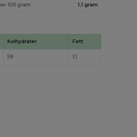
per 100 gram:
1,1 gram
Kolhydrater
Fett
59
1,1