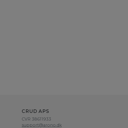
CRUD APS
CVR 38611933
support@arono.dk