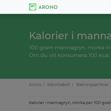
Kalorier i mann
100 gram mannagryn, mörka inne
Om du vill konsumera 100 kcal
Arono
Kaloritabell
Bakningsartiklar
Kalorier i mannagryn, mörka per 100 gram