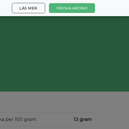
LÄS MER
PROVA ARONO
ka per 100 gram:
12 gram