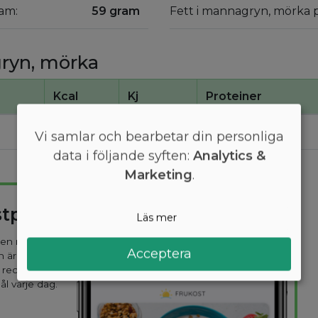
am:
59 gram
Fett i mannagryn, mörka 
gryn, mörka
Kcal
Kj
Proteiner
310
1300
12
Vi samlar och bearbetar din personliga
data i följande syften:
Analytics &
Marketing
.
stplan
Läs mer
 den mest
Acceptera
n är
 recept
ål varje dag.