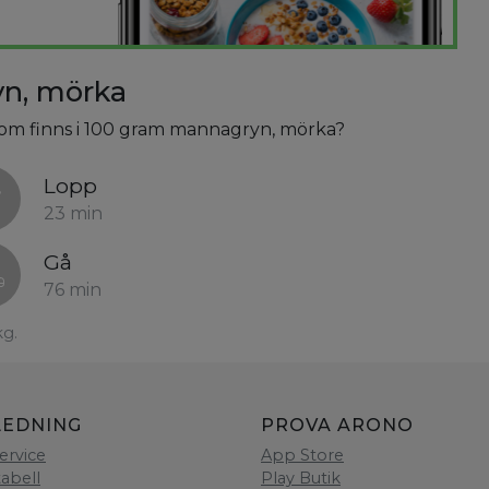
yn, mörka
 som finns i 100 gram mannagryn, mörka?
Lopp
23 min
Gå
76 min
kg.
LEDNING
PROVA ARONO
ervice
App Store
tabell
Play Butik