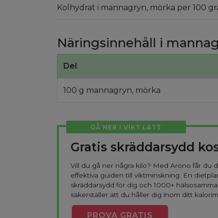
Kolhydrat i mannagryn, mörka per 100 gr
Näringsinnehåll i manna
Del
100 g mannagryn, mörka
GÅ NER I VIKT LÄTT
Gratis skräddarsydd ko
Vill du gå ner några kilo? Med Arono får du
effektiva guiden till viktminskning. En dietpla
skräddarsydd för dig och 1000+ hälsosamma
säkerställer att du håller dig inom ditt kalorim
PROVA
GRATIS