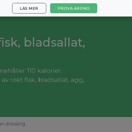
LÄS MER
PROVA ARONO
isk, bladsallat,
nehåller 110 kalorier.
 rökt fisk, bladsallat, ägg,
tan dressing