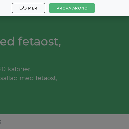
LÄS MER
PROVA ARONO
ed fetaost,
0 kalorier.
sallad med fetaost,
g