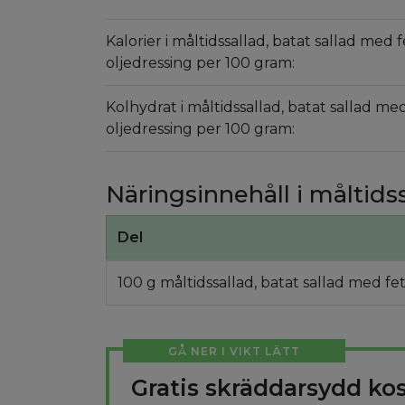
Kalorier i måltidssallad, batat sallad med f
oljedressing per 100 gram:
Kolhydrat i måltidssallad, batat sallad med
oljedressing per 100 gram:
Näringsinnehåll i måltidss
Del
100 g måltidssallad, batat sallad med fet
GÅ NER I VIKT LÄTT
Gratis skräddarsydd ko