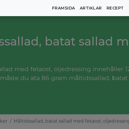
FRAMSIDA
ARTIKLAR
RECEPT
ssallad, batat sallad m
llad med fetaost, oljedressing innehåller 12
måste du äta 86 gram måltidssallad, batat 
ker
Måltidssallad, batat sallad med fetaost, oljedressin