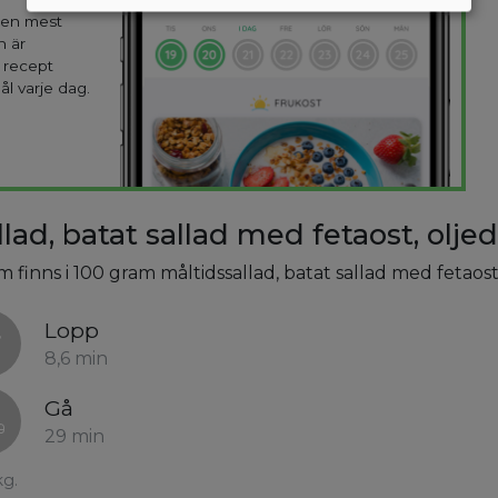
 den mest
n är
 recept
ål varje dag.
lad, batat sallad med fetaost, olje
m finns i 100 gram måltidssallad, batat sallad med fetaost
Lopp
8,6 min
Gå
29 min
kg.