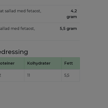
tat sallad med fetaost,
4,2
gram
 sallad med fetaost,
5,5 gram
jedressing
oteiner
Kolhydrater
Fett
2
11
5,5