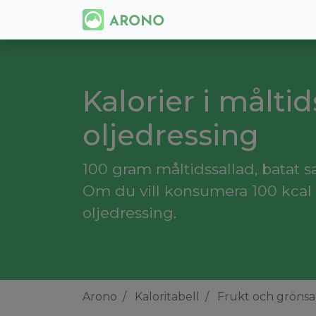
Kalorier i måltid
oljedressing
100 gram måltidssallad, batat sa
Om du vill konsumera 100 kcal 
oljedressing.
Arono
Kaloritabell
Frukt och grönsa