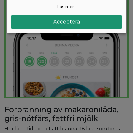
kalorimål varje dag.
Läs mer
PROVA
GRATIS
Acceptera
Förbränning av makaronilåda,
gris-nötfärs, fettfri mjölk
Hur lång tid tar det att bränna 118 kcal som finns i