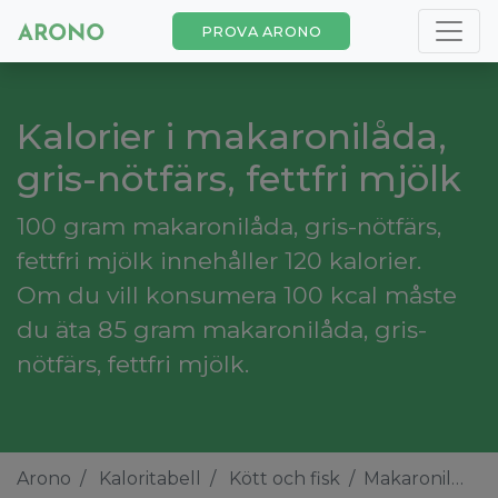
PROVA ARONO
Kalorier i makaronilåda,
gris-nötfärs, fettfri mjölk
100 gram makaronilåda, gris-nötfärs,
fettfri mjölk innehåller 120 kalorier.
Om du vill konsumera 100 kcal måste
du äta 85 gram makaronilåda, gris-
nötfärs, fettfri mjölk.
Arono
Kaloritabell
Kött och fisk
Makaronilåda, gris-nötfärs, fettfri mjölk