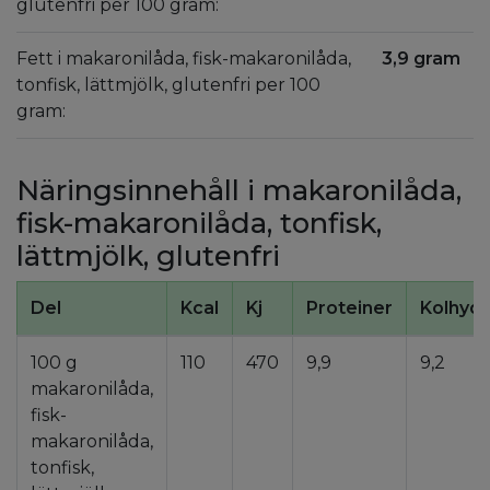
glutenfri per 100 gram:
Fett i makaronilåda, fisk-makaronilåda,
3,9 gram
tonfisk, lättmjölk, glutenfri per 100
gram:
Näringsinnehåll i makaronilåda,
fisk-makaronilåda, tonfisk,
lättmjölk, glutenfri
Del
Kcal
Kj
Proteiner
Kolhydr
100 g
110
470
9,9
9,2
makaronilåda,
fisk-
makaronilåda,
tonfisk,