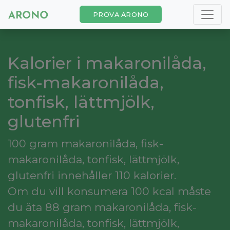
PROVA ARONO
Kalorier i makaronilåda,
fisk-makaronilåda,
tonfisk, lättmjölk,
glutenfri
100 gram makaronilåda, fisk-
makaronilåda, tonfisk, lättmjölk,
glutenfri innehåller 110 kalorier.
Om du vill konsumera 100 kcal måste
du äta 88 gram makaronilåda, fisk-
makaronilåda, tonfisk, lättmjölk,