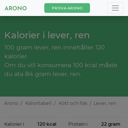
PROVA ARONO
Kalorier i lever, ren
100 gram lever, ren innehåller 120
kalorier.
Om du vill konsumera 100 kcal måste
du äta 84 gram lever, ren.
Arono
Kaloritabell
Kött och fisk
Lever, ren
Kalorier i
120 kcal
Protein i
22 gram