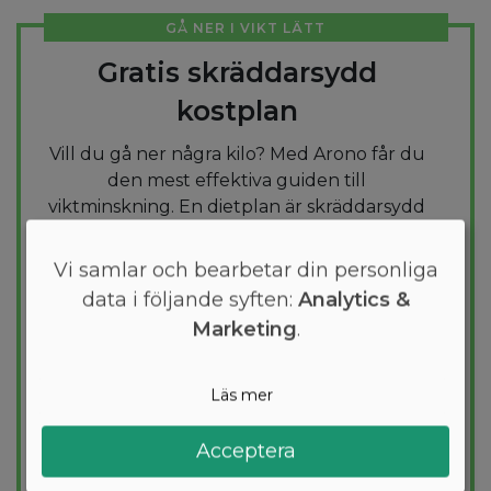
GÅ NER I VIKT LÄTT
Gratis skräddarsydd
kostplan
Vill du gå ner några kilo? Med Arono får du
den mest effektiva guiden till
viktminskning. En dietplan är skräddarsydd
för dig och 1000+ hälsosamma recept
säkerställer att du håller dig inom ditt
Vi samlar och bearbetar din personliga
kalorimål varje dag.
data i följande syften:
Analytics &
Marketing
.
PROVA
GRATIS
Läs mer
Acceptera