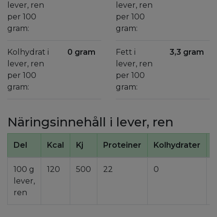
lever, ren
lever, ren
per 100
per 100
gram:
gram:
Kolhydrat i
0 gram
Fett i
3,3 gram
lever, ren
lever, ren
per 100
per 100
gram:
gram:
Näringsinnehåll i lever, ren
Del
Kcal
Kj
Proteiner
Kolhydrater
F
100 g
120
500
22
0
3
lever,
ren