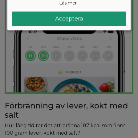
Läs mer
PROVA
GRATIS
Acceptera
Förbränning av lever, kokt med
salt
Hur lång tid tar det att bränna 187 kcal som finns i
100 gram lever, kokt med salt?