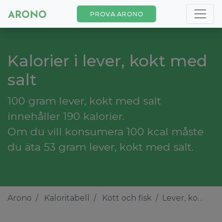
PROVA ARONO
Kalorier i lever, kokt med
salt
100 gram lever, kokt med salt
innehåller 190 kalorier.
Om du vill konsumera 100 kcal måste
du äta 53 gram lever, kokt med salt.
Arono
Kaloritabell
Kött och fisk
Lever, kokt med salt