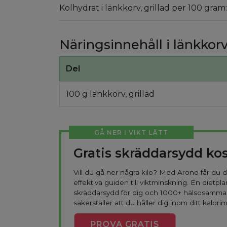
Kolhydrat i länkkorv, grillad per 100 gram:
Näringsinnehåll i länkkorv,
Del
100 g länkkorv, grillad
GÅ NER I VIKT LÄTT
Gratis skräddarsydd ko
Vill du gå ner några kilo? Med Arono får du
effektiva guiden till viktminskning. En dietpla
skräddarsydd för dig och 1000+ hälsosamma
säkerställer att du håller dig inom ditt kalorim
PROVA
GRATIS