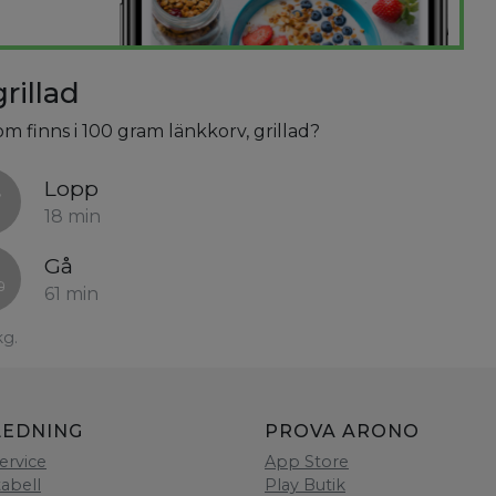
rillad
om finns i 100 gram länkkorv, grillad?
Lopp
18 min
Gå
61 min
kg.
LEDNING
PROVA ARONO
ervice
App Store
tabell
Play Butik