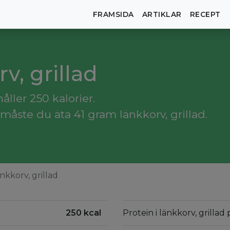
FRAMSIDA
ARTIKLAR
RECEPT
rv, grillad
åller 250 kalorier.
åste du äta 41 gram länkkorv, grillad.
nkkorv, grillad
250 kcal
Protein i länkkorv, grillad