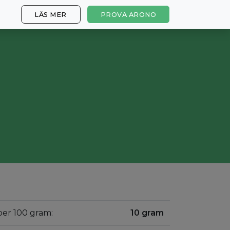
LÄS MER
PROVA ARONO
 per 100 gram:
10 gram