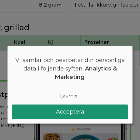
8,2 gram
Fett i länkkorv, grillad pe
 grillad
Kcal
Kj
Proteiner
250
1000
10
Vi samlar och bearbetar din personliga
data i följande syften:
Analytics &
Marketing
.
stplan
Läs mer
 den mest
Acceptera
n är
 recept
ål varje dag.