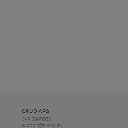
CRUD APS
CVR 38611933
support@arono.dk