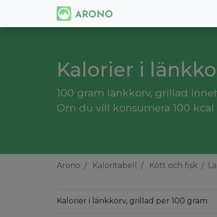
Kalorier i länkko
100 gram länkkorv, grillad inneh
Om du vill konsumera 100 kcal m
Arono
Kaloritabell
Kött och fisk
Lä
Kalorier i länkkorv, grillad per 100 gram: