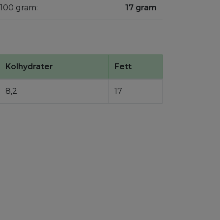
r 100 gram:
17 gram
Kolhydrater
Fett
8,2
17