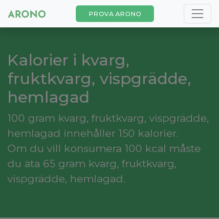
PROVA ARONO
Kalorier i kvarg,
fruktkvarg, vispgrädde,
hemlagad
100 gram kvarg, fruktkvarg, vispgrädde,
hemlagad innehåller 150 kalorier.
Om du vill konsumera 100 kcal måste
du äta 65 gram kvarg, fruktkvarg,
vispgrädde, hemlagad.