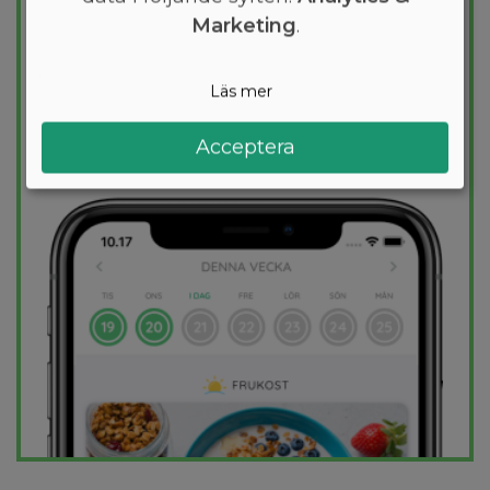
Marketing
.
viktminskning. En dietplan är skräddarsydd
för dig och 1000+ hälsosamma recept
säkerställer att du håller dig inom ditt
Läs mer
kalorimål varje dag.
Acceptera
PROVA
GRATIS