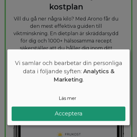
kostplan
Vill du gå ner några kilo? Med Arono får du
den mest effektiva guiden till
viktminskning. En dietplan är skräddarsydd
för dig och 1000+ hälsosamma recept
säkerställer att du håller dig inom ditt
kalorimål varje dag.
Vi samlar och bearbetar din personliga
PROVA
GRATIS
data i följande syften:
Analytics &
Marketing
.
Läs mer
Acceptera