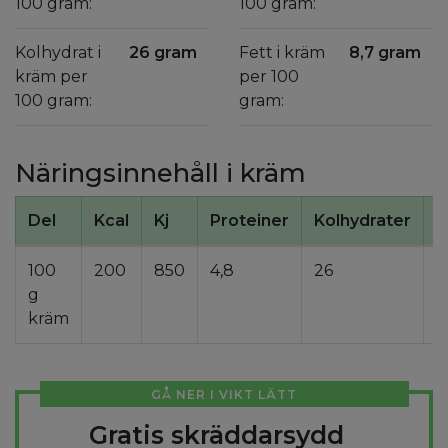
100 gram:
100 gram:
Kolhydrat i
26 gram
Fett i kräm
8,7 gram
kräm per
per 100
100 gram:
gram:
Näringsinnehåll i kräm
Del
Kcal
Kj
Proteiner
Kolhydrater
F
100
200
850
4,8
26
8
g
kräm
GÅ NER I VIKT LÄTT
Gratis skräddarsydd