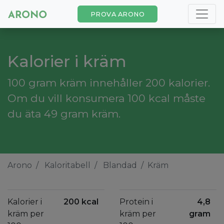
PROVA ARONO
Kalorier i kräm
100 gram kräm innehåller 200 kalorier.
Om du vill konsumera 100 kcal måste
du äta 49 gram kräm.
Arono
Kaloritabell
Blandad
Kräm
Kalorier i
200 kcal
Protein i
4,8
kräm per
kräm per
gram