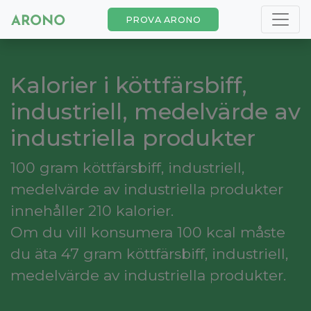
PROVA ARONO
Kalorier i köttfärsbiff,
industriell, medelvärde av
industriella produkter
100 gram köttfärsbiff, industriell,
medelvärde av industriella produkter
innehåller 210 kalorier.
Om du vill konsumera 100 kcal måste
du äta 47 gram köttfärsbiff, industriell,
medelvärde av industriella produkter.