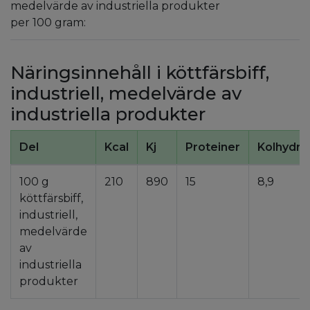
medelvärde av industriella produkter
per 100 gram:
Näringsinnehåll i köttfärsbiff,
industriell, medelvärde av
industriella produkter
Del
Kcal
Kj
Proteiner
Kolhydra
100 g
210
890
15
8,9
köttfärsbiff,
industriell,
medelvärde
av
industriella
produkter