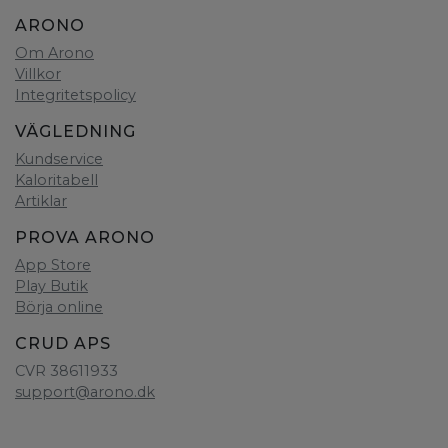
ARONO
Om Arono
Villkor
Integritetspolicy
VÄGLEDNING
Kundservice
Kaloritabell
Artiklar
PROVA ARONO
App Store
Play Butik
Börja online
CRUD APS
CVR 38611933
support@arono.dk