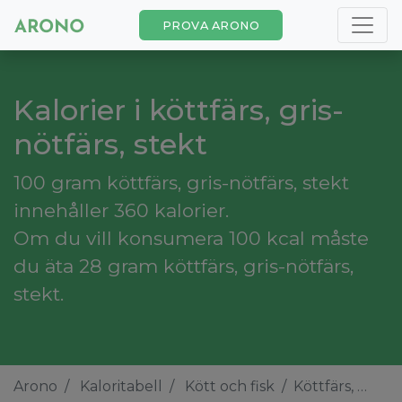
PROVA ARONO
Kalorier i köttfärs, gris-
nötfärs, stekt
100 gram köttfärs, gris-nötfärs, stekt
innehåller 360 kalorier.
Om du vill konsumera 100 kcal måste
du äta 28 gram köttfärs, gris-nötfärs,
stekt.
Arono
Kaloritabell
Kött och fisk
Köttfärs, gris-nötfärs, stekt