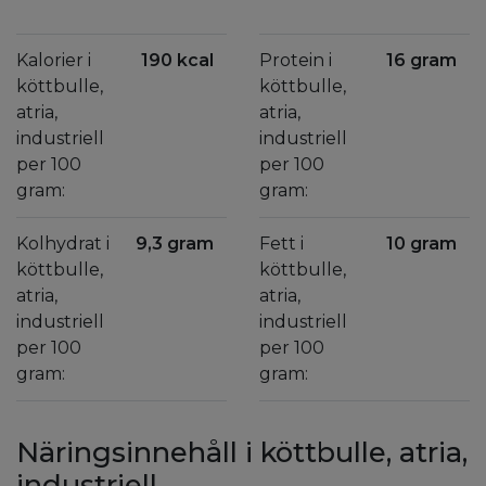
Kalorier i
190 kcal
Protein i
16 gram
köttbulle,
köttbulle,
atria,
atria,
industriell
industriell
per 100
per 100
gram:
gram:
Kolhydrat i
9,3 gram
Fett i
10 gram
köttbulle,
köttbulle,
atria,
atria,
industriell
industriell
per 100
per 100
gram:
gram:
Näringsinnehåll i köttbulle, atria,
industriell