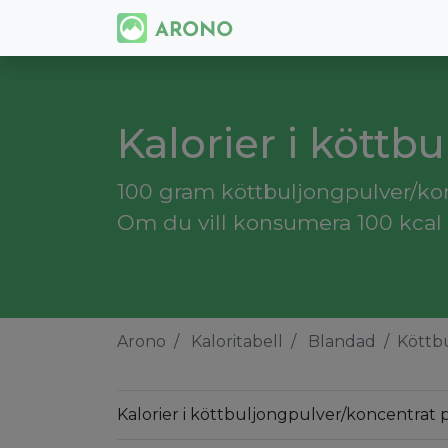
Kalorier i köttb
100 gram köttbuljongpulver/konc
Om du vill konsumera 100 kcal
Arono
Kaloritabell
Blandad
Köttb
Kalorier i köttbuljongpulver/koncentrat 