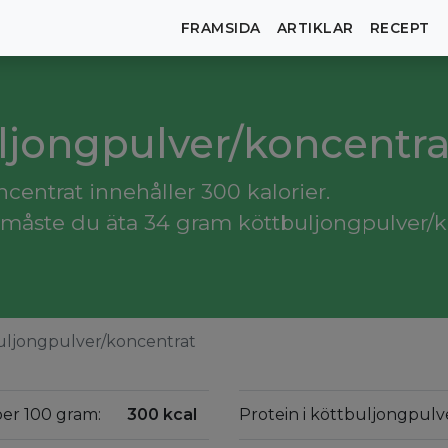
FRAMSIDA
ARTIKLAR
RECEPT
uljongpulver/koncentra
entrat innehåller 300 kalorier.
 måste du äta 34 gram köttbuljongpulver/k
uljongpulver/koncentrat
per 100 gram:
300 kcal
Protein i köttbuljongpulv