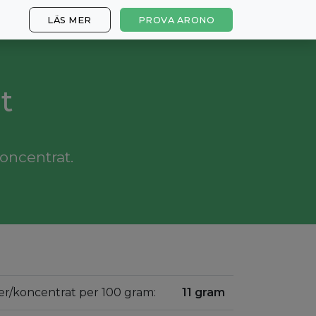
LÄS MER
PROVA ARONO
t
oncentrat.
er/koncentrat per 100 gram:
11 gram