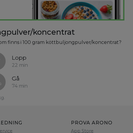
ngpulver/koncentrat
 som finns i 100 gram köttbuljongpulver/koncentrat?
Lopp
22 min
Gå
74 min
kg.
LEDNING
PROVA ARONO
ervice
App Store