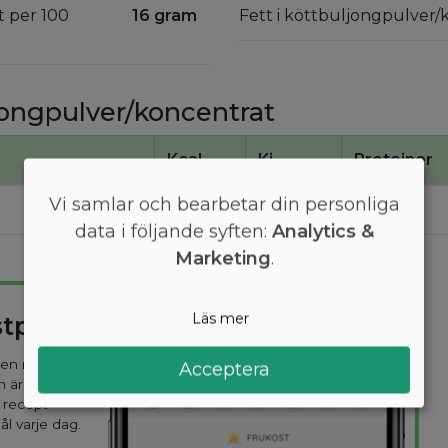
t per 100
16 gram
Fett i köttbuljongpulver/
jongpulver/koncentrat
Kcal
Kj
Proteiner
Vi samlar och bearbetar din personliga
300
1200
11
data i följande syften:
Analytics &
Marketing
.
Läs mer
stplan
 den mest
Acceptera
n är
 recept
ål varje dag.