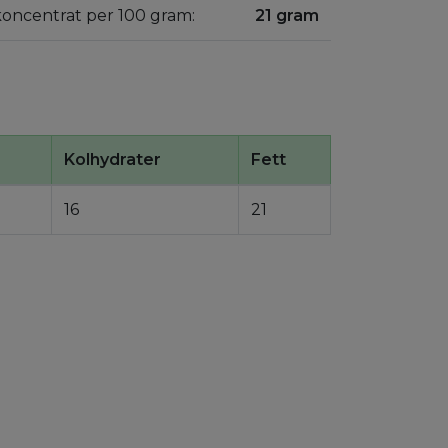
koncentrat per 100 gram:
21 gram
Kolhydrater
Fett
16
21