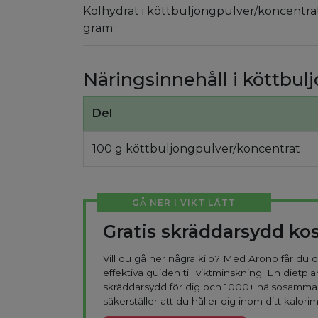
Kolhydrat i köttbuljongpulver/koncentra
gram:
Näringsinnehåll i köttbul
Del
100 g köttbuljongpulver/koncentrat
GÅ NER I VIKT LÄTT
Gratis skräddarsydd ko
Vill du gå ner några kilo? Med Arono får du
effektiva guiden till viktminskning. En dietpla
skräddarsydd för dig och 1000+ hälsosamma
säkerställer att du håller dig inom ditt kalorim