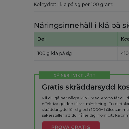
Kolhydrat i klä på sig per 100 gram:
Näringsinnehåll i klä på s
Del
Kca
100 g klä på sig
410
GÅ NER I VIKT LÄTT
Gratis skräddarsydd ko
Vill du gå ner några kilo? Med Arono får du
effektiva guiden till viktminskning. En dietpla
skräddarsydd för dig och 1000+ hälsosamma
säkerställer att du håller dig inom ditt kalorim
PROVA
GRATIS