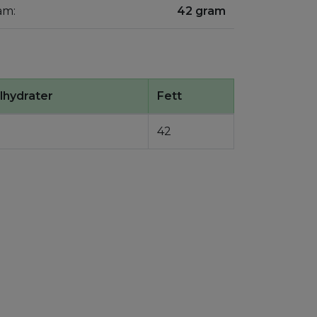
am:
42 gram
lhydrater
Fett
7
42