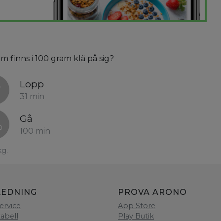
om finns i 100 gram klä på sig?
Lopp
31 min
Gå
100 min
kg.
LEDNING
PROVA ARONO
ervice
App Store
tabell
Play Butik