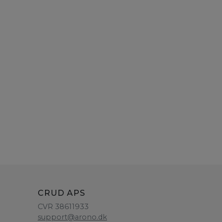
CRUD APS
CVR 38611933
support@arono.dk