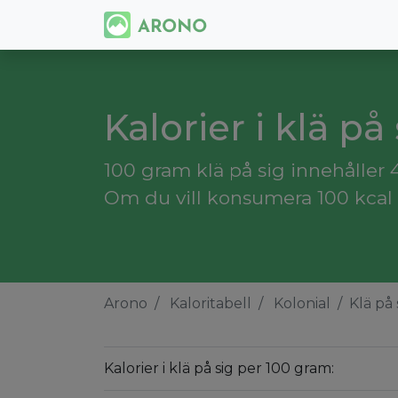
Kalorier i klä på 
100 gram klä på sig innehåller 4
Om du vill konsumera 100 kcal 
Arono
Kaloritabell
Kolonial
Klä på 
Kalorier i klä på sig per 100 gram: