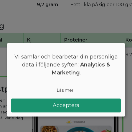
9,7 gram
Fett i klä på sig per 100 gr
ig
l
Kj
Proteiner
Ko
1700
1,6
9,
Vi samlar och bearbetar din personliga
data i följande syften:
Analytics &
Marketing
.
stplan
Läs mer
 den mest
Acceptera
n är
 recept
ål varje dag.