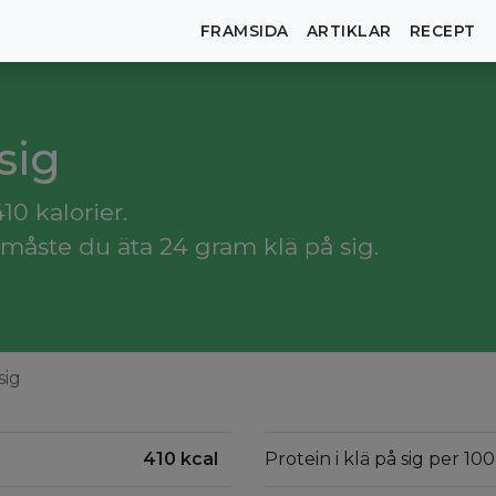
FRAMSIDA
ARTIKLAR
RECEPT
sig
10 kalorier.
måste du äta 24 gram klä på sig.
sig
410 kcal
Protein i klä på sig per 10