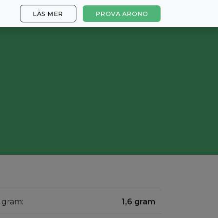
LÄS MER
PROVA ARONO
0 gram:
1,6 gram