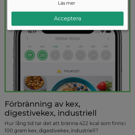
Läs mer
PROVA
GRATIS
Acceptera
Förbränning av kex,
digestivekex, industriell
Hur lång tid tar det att bränna 422 kcal som finns i
100 gram kex, digestivekex, industriell?