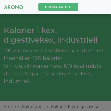
PROVA ARONO
Kalorier i kex,
digestivekex, industriell
100 gram kex, digestivekex, industriell
innehåller 420 kalorier.
Om du vill konsumera 100 kcal måste
du äta 24 gram kex, digestivekex,
industriell.
Arono
Kaloritabell
Kakor
Kex, digestivekex, industriell