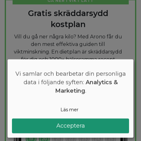
GÅ NER I VIKT LÄTT
Gratis skräddarsydd
kostplan
Vill du gå ner några kilo? Med Arono får du
den mest effektiva guiden till
viktminskning. En dietplan är skräddarsydd
för dig och 1000+ hälsosamma recept
säkerställer att du håller dig inom ditt
Vi samlar och bearbetar din personliga
kalorimål varje dag.
data i följande syften:
Analytics &
Marketing
.
PROVA
GRATIS
Läs mer
Acceptera