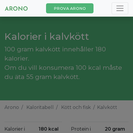
PROVA ARONO
Kalorier i kalvkött
100 gram kalvkött innehåller 180
kalorier.
Om du vill konsumera 100 kcal måste
du äta 55 gram kalvkött.
Arono
Kaloritabell
Kött och fisk
Kalvkött
Kalorier i
180 kcal
Protein i
20 gram