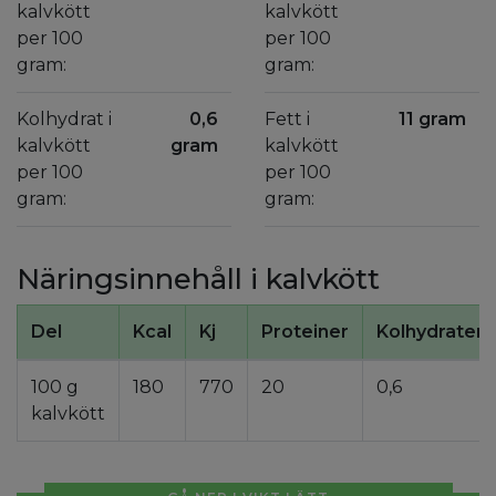
kalvkött
kalvkött
per 100
per 100
gram:
gram:
Kolhydrat i
0,6
Fett i
11 gram
kalvkött
gram
kalvkött
per 100
per 100
gram:
gram:
Näringsinnehåll i kalvkött
Del
Kcal
Kj
Proteiner
Kolhydrater
100 g
180
770
20
0,6
kalvkött