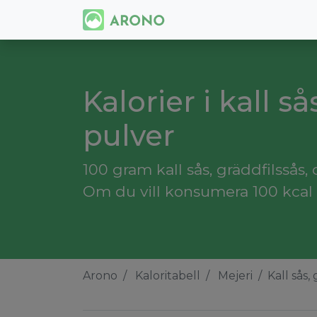
Kalorier i kall så
pulver
100 gram kall sås, gräddfilssås, d
Om du vill konsumera 100 kcal må
Arono
Kaloritabell
Mejeri
Kall sås,