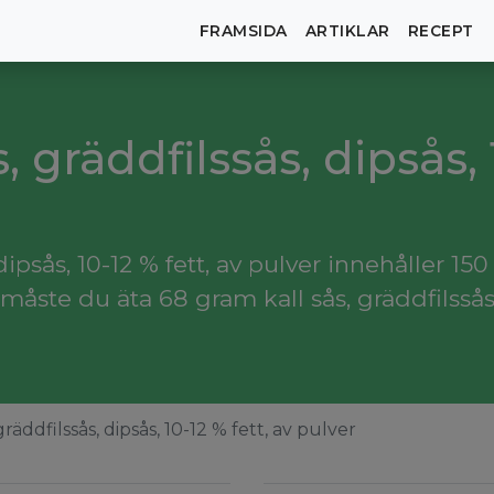
FRAMSIDA
ARTIKLAR
RECEPT
s, gräddfilssås, dipsås, 
ipsås, 10-12 % fett, av pulver innehåller 150 
ste du äta 68 gram kall sås, gräddfilssås, d
 gräddfilssås, dipsås, 10-12 % fett, av pulver