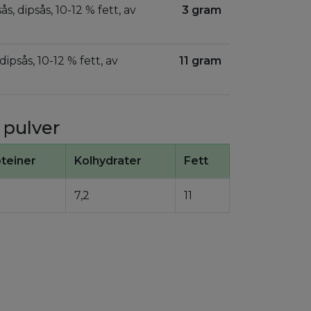
sås, dipsås, 10-12 % fett, av
3 gram
 dipsås, 10-12 % fett, av
11 gram
v pulver
teiner
Kolhydrater
Fett
7,2
11