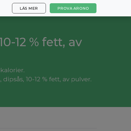
LÄS MER
PROVA ARONO
10-12 % fett, av
kalorier.
ipsås, 10-12 % fett, av pulver.