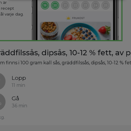
n är
 recept
ål varje dag.
äddfilssås, dipsås, 10-12 % fett, av 
 finns i 100 gram kall sås, gräddfilssås, dipsås, 10-12 % fe
Lopp
11 min
Gå
36 min
kg.