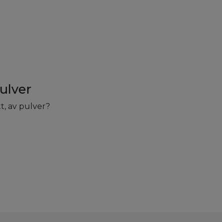
pulver
tt, av pulver?