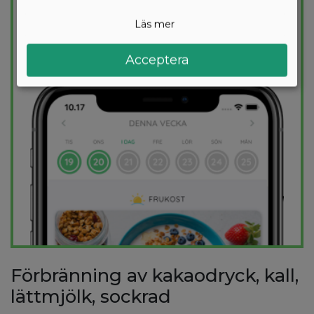
säkerställer att du håller dig inom ditt
kalorimål varje dag.
Läs mer
PROVA
GRATIS
Acceptera
Förbränning av kakaodryck, kall,
lättmjölk, sockrad