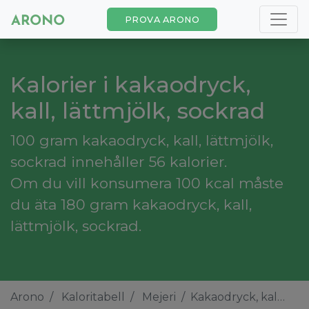
PROVA ARONO
Kalorier i kakaodryck,
kall, lättmjölk, sockrad
100 gram kakaodryck, kall, lättmjölk,
sockrad innehåller 56 kalorier.
Om du vill konsumera 100 kcal måste
du äta 180 gram kakaodryck, kall,
lättmjölk, sockrad.
Arono
Kaloritabell
Mejeri
Kakaodryck, kall, lättmjölk, sockrad