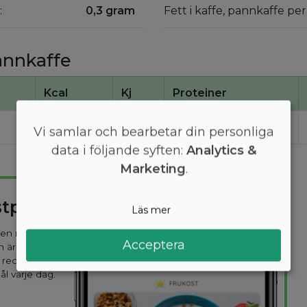
:
0,3 gram
Fett i kaffe, pannkaffe pe
pannkaffe
Kcal
Kj
Proteiner
4
16
0,31
Vi samlar och bearbetar din personliga
data i följande syften:
Analytics &
Marketing
.
stplan
Läs mer
 den mest
Acceptera
n är
 recept
ål varje dag.