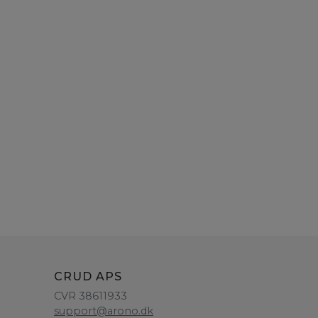
CRUD APS
CVR 38611933
support@arono.dk