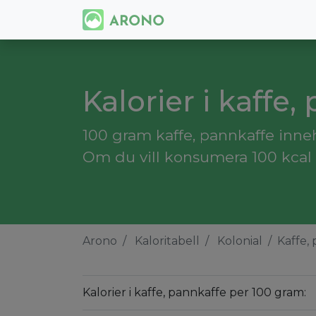
Kalorier i kaffe,
100 gram kaffe, pannkaffe innehå
Om du vill konsumera 100 kcal 
Arono
Kaloritabell
Kolonial
Kaffe,
Kalorier i kaffe, pannkaffe per 100 gram: