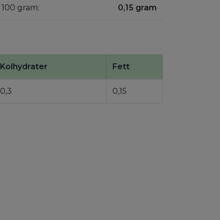
r 100 gram:
0,15 gram
Kolhydrater
Fett
0,3
0,15