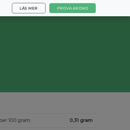
LÄS MER
PROVA ARONO
 per 100 gram:
0,31 gram