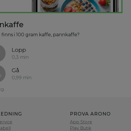
nnkaffe
 finns i 100 gram kaffe, pannkaffe?
Lopp
0,3 min
Gå
0,99 min
kg.
LEDNING
PROVA ARONO
ervice
App Store
tabell
Play Butik