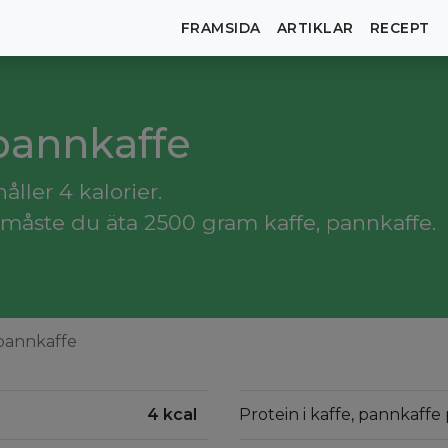
FRAMSIDA
ARTIKLAR
RECEPT
 pannkaffe
ller 4 kalorier.
måste du äta 2500 gram kaffe, pannkaffe.
 pannkaffe
4 kcal
Protein i kaffe, pannkaffe