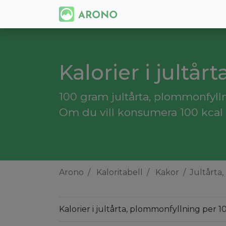
Kalorier i jultå
100 gram jultårta, plommonfylln
Om du vill konsumera 100 kcal 
Arono
Kaloritabell
Kakor
Jultårta
Kalorier i jultårta, plommonfyllning per 1