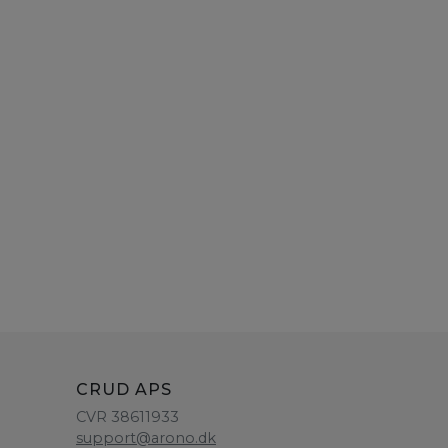
CRUD APS
CVR 38611933
support@arono.dk