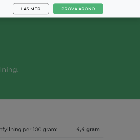
LÄS MER
PROVA ARONO
lning.
nfyllning per 100 gram:
4,4 gram