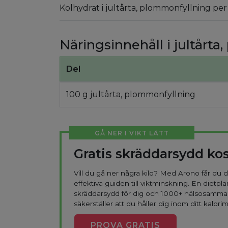
Kolhydrat i jultårta, plommonfyllning per
Näringsinnehåll i jultårt
Del
100 g jultårta, plommonfyllning
GÅ NER I VIKT LÄTT
Gratis skräddarsydd ko
Vill du gå ner några kilo? Med Arono får du
effektiva guiden till viktminskning. En dietpla
skräddarsydd för dig och 1000+ hälsosamma
säkerställer att du håller dig inom ditt kalorim
PROVA
GRATIS