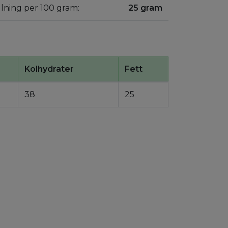
llning per 100 gram:
25 gram
Kolhydrater
Fett
38
25