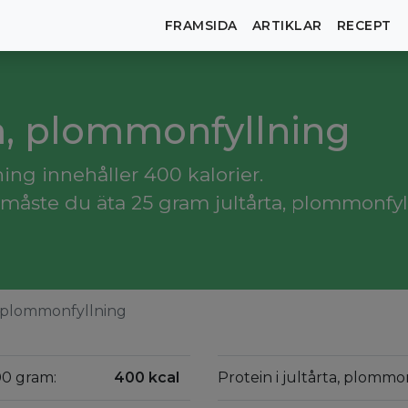
FRAMSIDA
ARTIKLAR
RECEPT
rta, plommonfyllning
ing innehåller 400 kalorier.
måste du äta 25 gram jultårta, plommonfyl
, plommonfyllning
00 gram:
400 kcal
Protein i jultårta, plommo