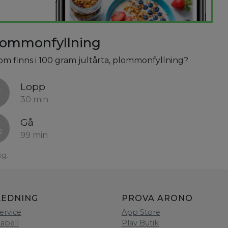
plommonfyllning
som finns i 100 gram jultårta, plommonfyllning?
Lopp
30 min
Gå
99 min
kg.
LEDNING
PROVA ARONO
ervice
App Store
tabell
Play Butik