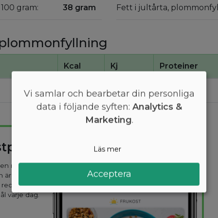
 100 gram:
38 gram
Fett i jultårta, plommonfy
a, plommonfyllning
Kcal
Kj
Proteiner
400
1700
4,4
Vi samlar och bearbetar din personliga
data i följande syften:
Analytics &
Marketing
.
stplan
Läs mer
 den mest
Acceptera
n är
 recept
ål varje dag.