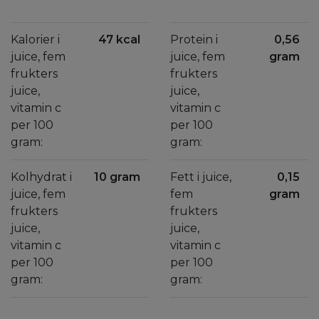
Kalorier i
47 kcal
Protein i
0,56
juice, fem
juice, fem
gram
frukters
frukters
juice,
juice,
vitamin c
vitamin c
per 100
per 100
gram:
gram:
Kolhydrat i
10 gram
Fett i juice,
0,15
juice, fem
fem
gram
frukters
frukters
juice,
juice,
vitamin c
vitamin c
per 100
per 100
gram:
gram: