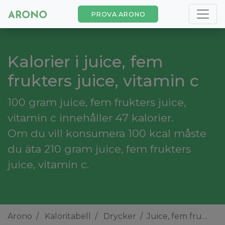
PROVA ARONO
Kalorier i juice, fem
frukters juice, vitamin c
100 gram juice, fem frukters juice,
vitamin c innehåller 47 kalorier.
Om du vill konsumera 100 kcal måste
du äta 210 gram juice, fem frukters
juice, vitamin c.
Arono
Kaloritabell
Drycker
Juice, fem frukters juice, vitamin c