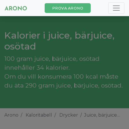
PROVA ARONO
Kalorier i juice, bärjuice,
osötad
100 gram juice, bärjuice, osötad
innehåller 34 kalorier.
Om du vill konsumera 100 kcal måste
du äta 290 gram juice, bärjuice, osötad.
Arono
Kaloritabell
Drycker
Juice, bärjuice, osötad