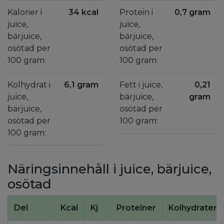
Kalorier i
34 kcal
Protein i
0,7 gram
juice,
juice,
bärjuice,
bärjuice,
osötad per
osötad per
100 gram:
100 gram:
Kolhydrat i
6,1 gram
Fett i juice,
0,21
juice,
bärjuice,
gram
bärjuice,
osötad per
osötad per
100 gram:
100 gram:
Näringsinnehåll i juice, bärjuice,
osötad
Del
Kcal
Kj
Proteiner
Kolhydrater