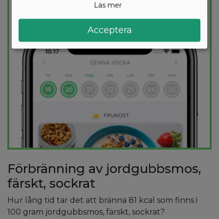
Läs mer
PROVA
GRATIS
Acceptera
Förbränning av jordgubbsmos,
färskt, sockrat
Hur lång tid tar det att bränna 81 kcal som finns i
100 gram jordgubbsmos, färskt, sockrat?