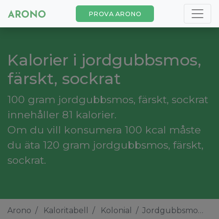
PROVA ARONO
Kalorier i jordgubbsmos,
färskt, sockrat
100 gram jordgubbsmos, färskt, sockrat
innehåller 81 kalorier.
Om du vill konsumera 100 kcal måste
du äta 120 gram jordgubbsmos, färskt,
sockrat.
Arono
Kaloritabell
Kolonial
Jordgubbsmos, färskt, sockrat