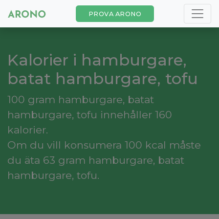
PROVA ARONO
Kalorier i hamburgare,
batat hamburgare, tofu
100 gram hamburgare, batat
hamburgare, tofu innehåller 160
kalorier.
Om du vill konsumera 100 kcal måste
du äta 63 gram hamburgare, batat
hamburgare, tofu.