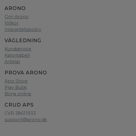
ARONO
Om Arono
Villkor
Integritetspolicy
VÄGLEDNING
Kundservice
Kaloritabell
Artiklar
PROVA ARONO
App Store
Play Butik
Börja online
CRUD APS
CVR 38611933
support@arono.dk