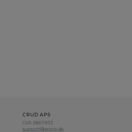
CRUD APS
CVR 38611933
support@arono.dk