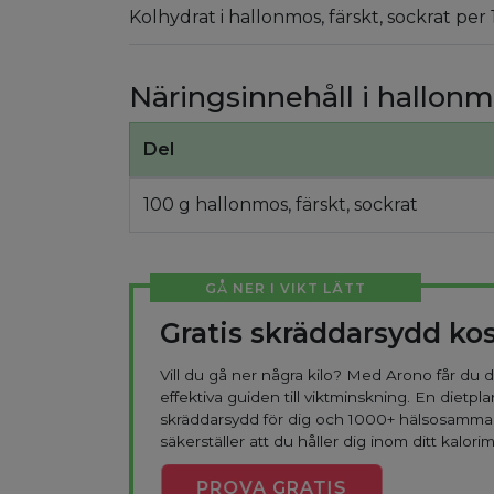
Kolhydrat i hallonmos, färskt, sockrat per
Näringsinnehåll i hallonmo
Del
100 g hallonmos, färskt, sockrat
GÅ NER I VIKT LÄTT
Gratis skräddarsydd ko
Vill du gå ner några kilo? Med Arono får du
effektiva guiden till viktminskning. En dietpla
skräddarsydd för dig och 1000+ hälsosamma
säkerställer att du håller dig inom ditt kalorim
PROVA
GRATIS