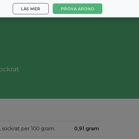
LÄS MER
PROVA ARONO
ockrat.
, sockrat per 100 gram:
0,91 gram