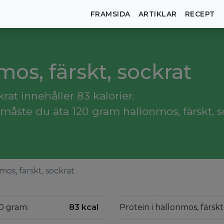
FRAMSIDA
ARTIKLAR
RECEPT
mos, färskt, sockrat
rat innehåller 83 kalorier.
måste du äta 120 gram hallonmos, färskt, s
os, färskt, sockrat
00 gram:
83 kcal
Protein i hallonmos, färskt