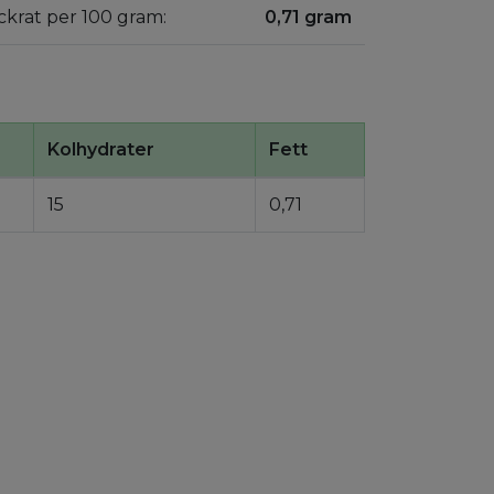
ockrat per 100 gram:
0,71 gram
Kolhydrater
Fett
15
0,71