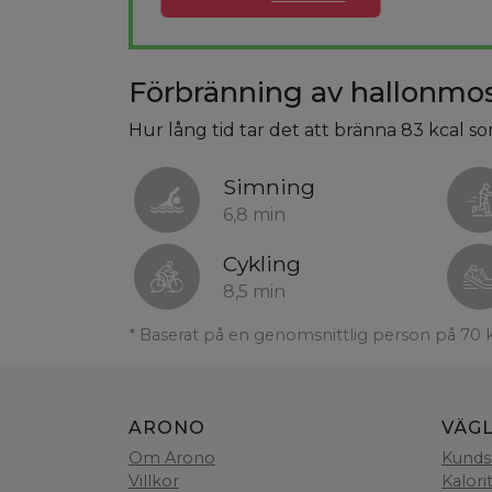
Förbränning av hallonmos,
Hur lång tid tar det att bränna 83 kcal so
Simning
6,8 min
Cykling
8,5 min
* Baserat på en genomsnittlig person på 70 
ARONO
VÄG
Om Arono
Kunds
Villkor
Kalori