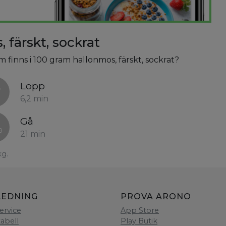
 färskt, sockrat
m finns i 100 gram hallonmos, färskt, sockrat?
Lopp
6,2 min
Gå
21 min
kg.
LEDNING
PROVA ARONO
ervice
App Store
tabell
Play Butik