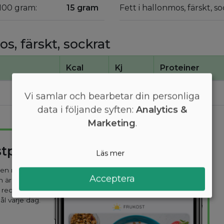
 100 gram:
15 gram
Fett i hallonmos, färskt, s
s, färskt, sockrat
Kcal
Kj
Proteiner
83
350
0,91
Vi samlar och bearbetar din personliga
data i följande syften:
Analytics &
Marketing
.
stplan
Läs mer
 den mest
Acceptera
n är
 recept
ål varje dag.