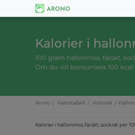
Kalorier i hallon
100 gram hallonmos, färskt, sock
Om du vill konsumera 100 kcal 
Arono
Kaloritabell
Kolonial
Hallonm
Kalorier i hallonmos, färskt, sockrat per 1