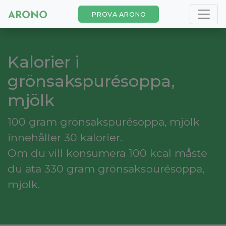
PROVA ARONO
Kalorier i
grönsakspurésoppa,
mjölk
100 gram grönsakspurésoppa, mjölk
innehåller 30 kalorier.
Om du vill konsumera 100 kcal måste
du äta 330 gram grönsakspurésoppa,
mjölk.