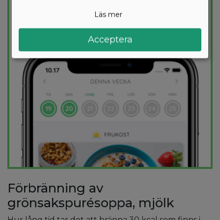
kalorimål varje dag.
Läs mer
PROVA
GRATIS
Acceptera
Förbränning av
grönsakspurésoppa, mjölk
Hur lång tid tar det att bränna 30 kcal som finns i