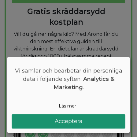
Gratis skräddarsydd
kostplan
Vill du gå ner några kilo? Med Arono får du
den mest effektiva guiden till
viktminskning. En dietplan är skräddarsydd
för dig och 1000+ hälsosamma recept
säkerställer att du håller dig inom ditt
Vi samlar och bearbetar din personliga
kalorimål varje dag.
data i följande syften:
Analytics &
PROVA
GRATIS
Marketing
.
Läs mer
Acceptera