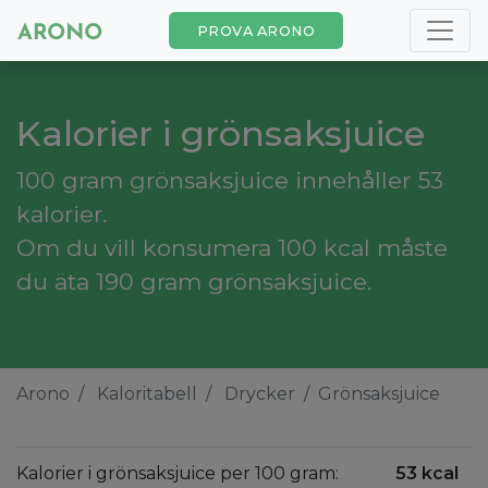
PROVA ARONO
Kalorier i grönsaksjuice
100 gram grönsaksjuice innehåller 53
kalorier.
Om du vill konsumera 100 kcal måste
du äta 190 gram grönsaksjuice.
Arono
Kaloritabell
Drycker
Grönsaksjuice
Kalorier i grönsaksjuice per 100 gram:
53 kcal