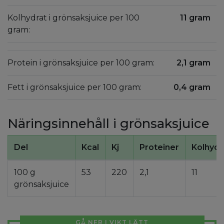
Kolhydrat i grönsaksjuice per 100
11 gram
gram:
Protein i grönsaksjuice per 100 gram:
2,1 gram
Fett i grönsaksjuice per 100 gram:
0,4 gram
Näringsinnehåll i grönsaksjuice
Del
Kcal
Kj
Proteiner
Kolhydr
100 g
53
220
2,1
11
grönsaksjuice
GÅ NER I VIKT LÄTT