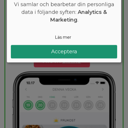
kostplan
Vi samlar och bearbetar din personliga
data i följande syften:
Analytics &
Vill du gå ner några kilo? Med Arono får du
den mest effektiva guiden till
Marketing
.
viktminskning. En dietplan är skräddarsydd
för dig och 1000+ hälsosamma recept
Läs mer
säkerställer att du håller dig inom ditt
kalorimål varje dag.
Acceptera
PROVA
GRATIS