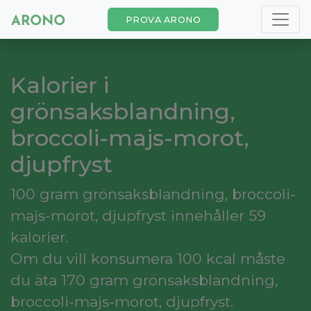
PROVA ARONO
Kalorier i
grönsaksblandning,
broccoli-majs-morot,
djupfryst
100 gram grönsaksblandning, broccoli-
majs-morot, djupfryst innehåller 59
kalorier.
Om du vill konsumera 100 kcal måste
du äta 170 gram grönsaksblandning,
broccoli-majs-morot, djupfryst.