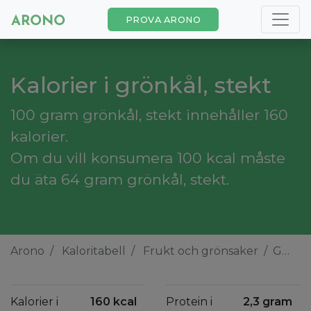
PROVA ARONO
Kalorier i grönkål, stekt
100 gram grönkål, stekt innehåller 160
kalorier.
Om du vill konsumera 100 kcal måste
du äta 64 gram grönkål, stekt.
Arono
Kaloritabell
Frukt och grönsaker
Grönkål, stekt
Kalorier i
160 kcal
Protein i
2,3 gram