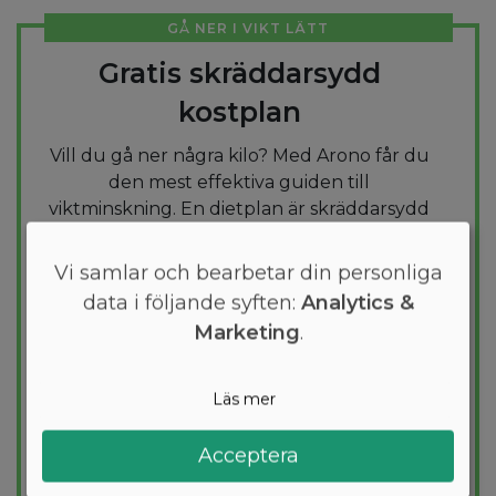
GÅ NER I VIKT LÄTT
Gratis skräddarsydd
kostplan
Vill du gå ner några kilo? Med Arono får du
den mest effektiva guiden till
viktminskning. En dietplan är skräddarsydd
för dig och 1000+ hälsosamma recept
säkerställer att du håller dig inom ditt
Vi samlar och bearbetar din personliga
kalorimål varje dag.
data i följande syften:
Analytics &
Marketing
.
PROVA
GRATIS
Läs mer
Acceptera