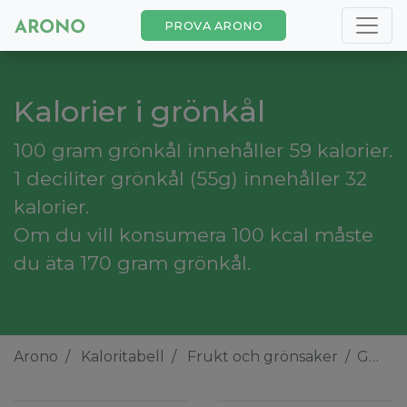
PROVA ARONO
Kalorier i grönkål
100 gram grönkål innehåller 59 kalorier.
1 deciliter grönkål (55g) innehåller 32
kalorier.
Om du vill konsumera 100 kcal måste
du äta 170 gram grönkål.
Arono
Kaloritabell
Frukt och grönsaker
Grönkål