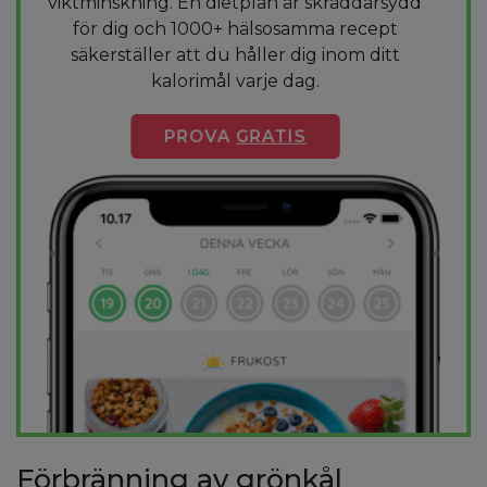
viktminskning. En dietplan är skräddarsydd
för dig och 1000+ hälsosamma recept
säkerställer att du håller dig inom ditt
kalorimål varje dag.
PROVA
GRATIS
Förbränning av grönkål