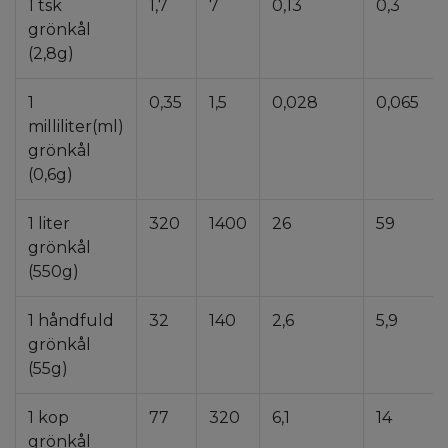
1 tsk
1,7
7
0,13
0,3
grönkål
(2,8g)
1
0,35
1,5
0,028
0,065
milliliter(ml)
grönkål
(0,6g)
1 liter
320
1400
26
59
grönkål
(550g)
1 håndfuld
32
140
2,6
5,9
grönkål
(55g)
1 kop
77
320
6,1
14
grönkål