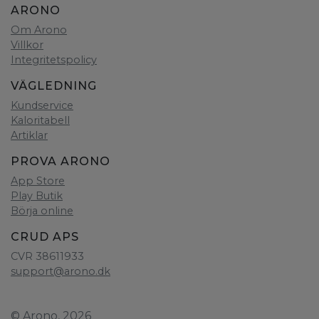
ARONO
Om Arono
Villkor
Integritetspolicy
VÄGLEDNING
Kundservice
Kaloritabell
Artiklar
PROVA ARONO
App Store
Play Butik
Börja online
CRUD APS
CVR 38611933
support@arono.dk
© Arono, 2026