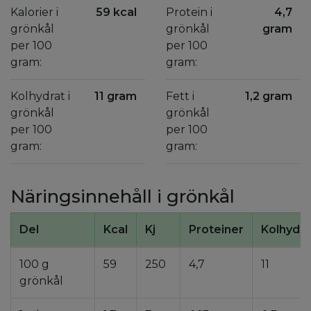
Kalorier i
59 kcal
Protein i
4,7
grönkål
grönkål
gram
per 100
per 100
gram:
gram:
Kolhydrat i
11 gram
Fett i
1,2 gram
grönkål
grönkål
per 100
per 100
gram:
gram:
Näringsinnehåll i grönkål
Del
Kcal
Kj
Proteiner
Kolhydra
100 g
59
250
4,7
11
grönkål